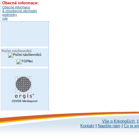
Obecné informace:
Obecné informace
& všeobecné obchodní
podmínky
zde
Počet návštevníků
©2008 Mediapool
Vše o Krkonoších:
č
Kontakt
|
Napište nám
|
Co je er