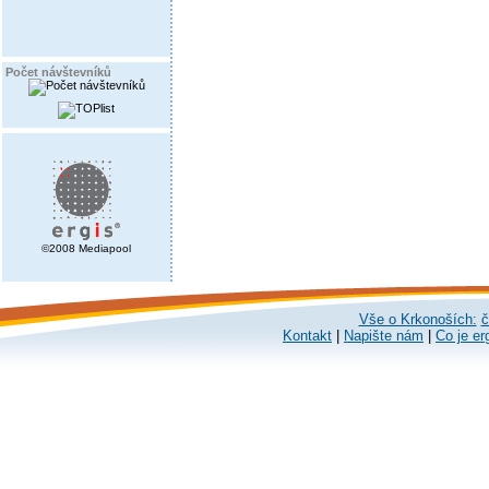
Počet návštevníků
©2008 Mediapool
Vše o Krkonoších:
č
Kontakt
|
Napište nám
|
Co je er