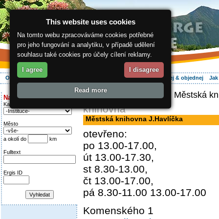
This website uses cookies
Na tomto webu zpracováváme cookies potřebné
pro jeho fungování a analytiku, v případě udělení
souhlasu také cookies pro účely cílení reklamy.
I agree
I disagree
O regionu
Aktivně
Relax
Vaše dovolená
Ubytování
Hledej & objednej
Jak
Read more
ergis.cz
>
Info servis
> Městská kn
Najděte si:
Kategorie
knihovna
Městská knihovna J.Havlíčka
Město
otevřeno:
a okolí do
km
po 13.00-17.00,
Fulltext
út 13.00-17.30,
st 8.30-13.00,
Ergis ID
čt 13.00-17.00,
pá 8.30-11.00 13.00-17.00
Komenského 1