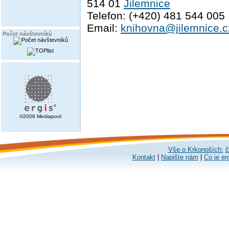
514 01
Jilemnice
Telefon: (+420) 481 544 005
Email:
knihovna@jilemnice.c
Počet návštevníků
©2008 Mediapool
Vše o Krkonoších:
č
Kontakt
|
Napište nám
|
Co je er