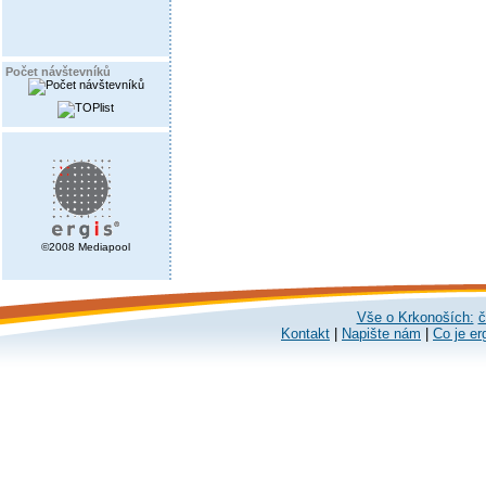
Počet návštevníků
©2008 Mediapool
Vše o Krkonoších:
č
Kontakt
|
Napište nám
|
Co je er