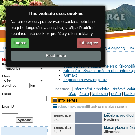
This website uses cookies
Na tomto webu zpracováváme cookies potřebné
pro jeho fungování a analytiku, v případě udělení
souhlasu také cookies pro účely cílení reklamy.
I agree
I disagree
O regionu
Aktivně
Relax
Vaše dovolená
Ubytování
Hledej & objednej
Jak
Read more
ergis.cz
> Info servis
Najděte si:
Kategorie
Další zajímavé odkazy nejen o Krkonoší
Krkonoše - Svazek měst a obcí informuj
Kontakt
Město
Impressum www.ergis.cz
a okolí do
km
Instituce-
|
informační středisko
|
tísňové volá
úřad
|
škola
|
knihovna
|
pošta
|
banka
Fulltext
Info servis
Ergis ID
zobrazit jako galerii
zobrazeno jako seznam
nemocnice
Léčebna pro dlo
lékař
Hostinné
nemocnice
Masarykova měst
lékař
Jilemnice