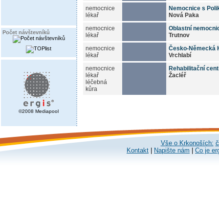
nemocnice
Nemocnice s Polik
lékař
Nová Paka
nemocnice
Oblastní nemocni
Počet návštevníků
lékař
Trutnov
nemocnice
Česko-Německá 
lékař
Vrchlabí
nemocnice
Rehabilitační c
lékař
Žacléř
léčebná
kůra
©2008 Mediapool
Vše o Krkonoších:
č
Kontakt
|
Napište nám
|
Co je er