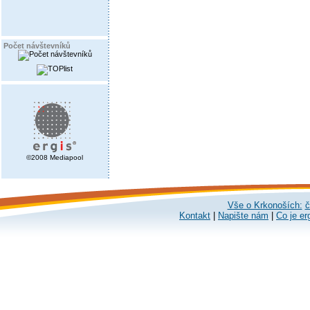
Počet návštevníků
©2008 Mediapool
Vše o Krkonoších:
č
Kontakt
|
Napište nám
|
Co je er