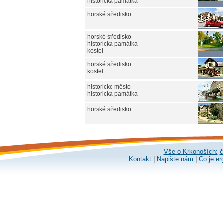
historická památka
horské středisko
horské středisko
historická památka
kostel
horské středisko
kostel
historické město
historická památka
horské středisko
Vše o Krkonoších:
č
Kontakt
|
Napište nám
|
Co je er