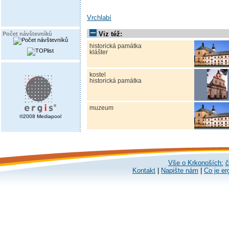
Vrchlabí
Viz též:
Počet návštevníků
historická památka
klášter
kostel
historická památka
muzeum
©2008 Mediapool
Vše o Krkonoších:
č
Kontakt
|
Napište nám
|
Co je er