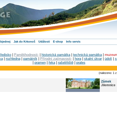
objednej
Jak do Krkonoš
Události
E-shop
Info servis
tředisko
|
Pamětihodnosti-
|
historická památka
|
technická památka
|
muzeu
ka
|
rozhledna
|
památník
|
Přírodní zajímavosti-
|
hora
|
skalní útvar
|
údolí
|
s
|
pramen
|
řeka
|
rašeliňiště
|
prales
(nalezeno: 1 
Zámek
Jilemnice