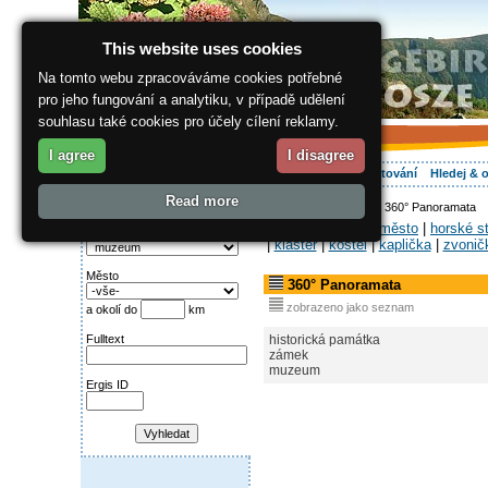
This website uses cookies
Na tomto webu zpracováváme cookies potřebné
pro jeho fungování a analytiku, v případě udělení
souhlasu také cookies pro účely cílení reklamy.
I agree
I disagree
O regionu
Aktivně
Relax
Vaše dovolená
Ubytování
Hledej & 
Read more
ergis.cz
>
O regionu
> 360° Panoramata
Najděte si:
Obce-
|
historické město
|
horské s
Kategorie
|
klášter
|
kostel
|
kaplička
|
zvonič
Město
360° Panoramata
zobrazeno jako seznam
a okolí do
km
historická památka
Fulltext
zámek
muzeum
Ergis ID