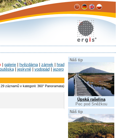
Náš tip
m
|
galerie
|
hvězdárna
|
zámek
|
hrad
outěska
|
jeskyně
|
vodopád
|
jezero
z 29 záznamů v kategorii: 360° Panoramata)
Úpská rašelina
Pec pod Sněžkou
Náš tip