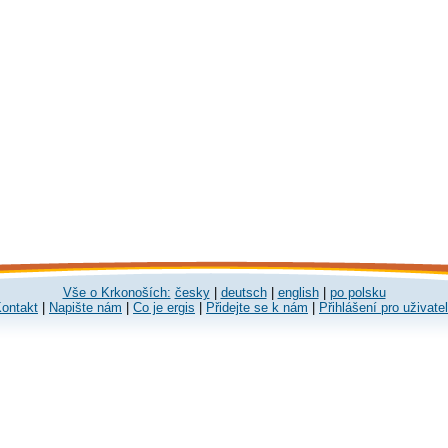
Vše o Krkonoších:
česky
|
deutsch
|
english
|
po polsku
ontakt
|
Napište nám
|
Co je ergis
|
Přidejte se k nám
|
Přihlášení pro uživate