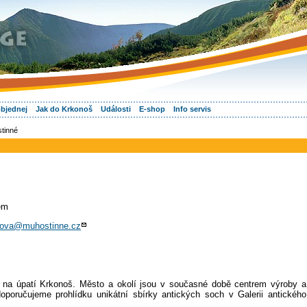
objednej
Jak do Krkonoš
Události
E-shop
Info servis
tinné
em
kova@muhostinne.cz
m na úpatí Krkonoš. Město a okolí jsou v současné době centrem výroby a
oporučujeme prohlídku unikátní sbírky antických soch v Galerii antického