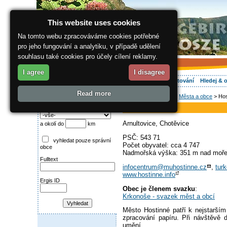
This website uses cookies
Na tomto webu zpracováváme cookies potřebné
pro jeho fungování a analytiku, v případě udělení
souhlasu také cookies pro účely cílení reklamy.
I agree
I disagree
O regionu
Aktivně
Relax
Vaše dovolená
Ubytování
Hledej & 
Read more
ergis.cz
>
O regionu
>
Města a obce
> Hos
Najděte si:
Hostinné
Město
Arnultovice, Chotěvice
a okolí do
km
PSČ: 543 71
vyhledat pouze správní
Počet obyvatel: cca 4 747
obce
Nadmořská výška: 351 m nad moř
Fulltext
infocentrum@muhostinne.cz
,
tur
www.hostinne.info
Ergis ID
Obec je členem svazku
:
Krkonoše - svazek měst a obcí
Město Hostinné patří k nejstarší
zpracování papíru. Při návštěvě d
umění.