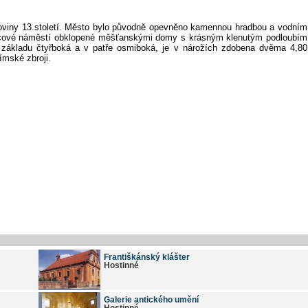
oviny 13.století. Město bylo původně opevněno kamennou hradbou a vodním
rcové náměstí obklopené měšťanskými domy s krásným klenutým podloubím
,v základu čtyřboká a v patře osmiboká, je v nárožích zdobena dvěma 4,80
ímské zbroji.
Františkánský klášter
Hostinné
Galerie antického umění
Hostinné