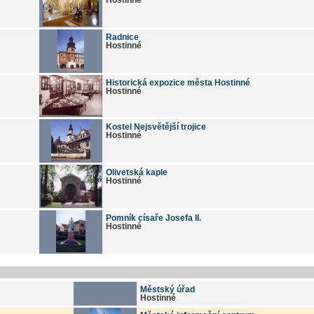
Radnice
Hostinné
Historická expozice města Hostinné
Hostinné
Kostel Nejsvětější trojice
Hostinné
Olivetská kaple
Hostinné
Pomník císaře Josefa II.
Hostinné
Městský úřad
Hostinné