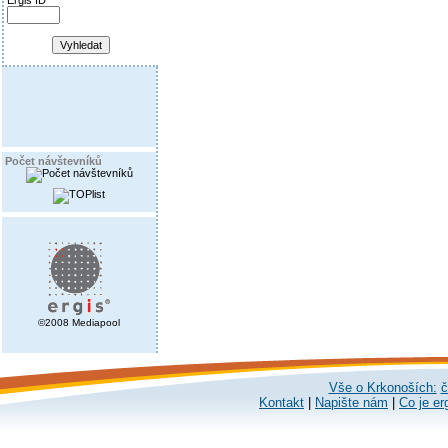
Ergis ID
Počet návštevníků
©2008 Mediapool
Vše o Krkonoších:
č
Kontakt
|
Napište nám
|
Co je er