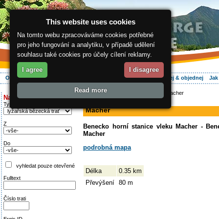
This website uses cookies
Na tomto webu zpracováváme cookies potřebné
pro jeho fungování a analytiku, v případě udělení
souhlasu také cookies pro účely cílení reklamy.
I agree
I disagree
O regionu
Aktivně
Relax
Vaše dovolená
Ubytování
Hledej & objednej
Jak
Read more
ergis.cz
>
Aktivně
>
Na běžkách
> Macher
Najděte si:
sjezdovka
Typ trati
Macher
Z
Benecko horní stanice vleku Macher - Bene
Macher
Do
podrobná mapa
vyhledat pouze otevřené
Délka
0.35 km
Fulltext
Převýšení
80 m
Číslo trati