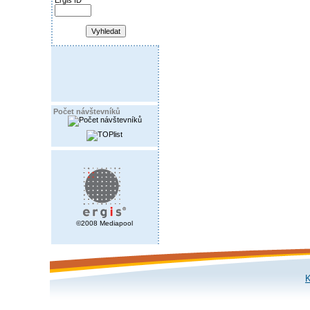
Ergis ID
Počet návštevníků
©2008 Mediapool
K