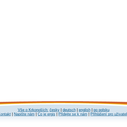
Vše o Krkonoších:
česky
|
deutsch
|
english
|
po polsku
ontakt
|
Napište nám
|
Co je ergis
|
Přidejte se k nám
|
Přihlášení pro uživate