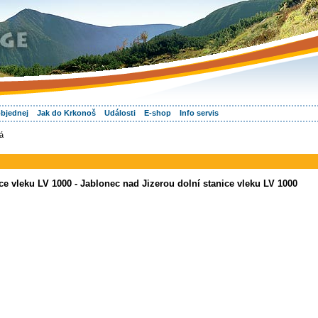
objednej
Jak do Krkonoš
Události
E-shop
Info servis
á
ce vleku LV 1000 - Jablonec nad Jizerou dolní stanice vleku LV 1000