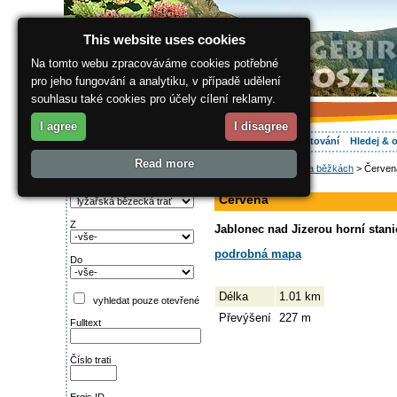
This website uses cookies
Na tomto webu zpracováváme cookies potřebné
pro jeho fungování a analytiku, v případě udělení
souhlasu také cookies pro účely cílení reklamy.
I agree
I disagree
O regionu
Aktivně
Relax
Vaše dovolená
Ubytování
Hledej & 
Read more
ergis.cz
>
Aktivně
>
Na běžkách
> Červen
Najděte si:
sjezdovka
Typ trati
Červená
Z
Jablonec nad Jizerou horní stani
podrobná mapa
Do
Délka
1.01 km
vyhledat pouze otevřené
Převýšení
227 m
Fulltext
Číslo trati