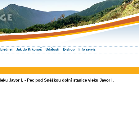
objednej
Jak do Krkonoš
Události
E-shop
Info servis
eku Javor I. - Pec pod Sněžkou dolní stanice vleku Javor I.