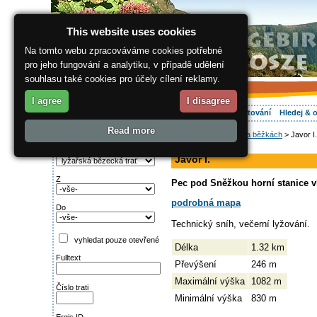
This website uses cookies
Na tomto webu zpracováváme cookies potřebné
pro jeho fungování a analytiku, v případě udělení
souhlasu také cookies pro účely cílení reklamy.
I agree
I disagree
O regionu
Aktivně
Relax
Vaše dovolená
Ubytování
Hledej & 
Read more
ergis.cz
>
Aktivně
>
Na běžkách
> Javor I.
Najděte si:
sjezdovka
Typ trati
Javor I.
Z
Pec pod Sněžkou horní stanice vl
podrobná mapa
Do
Technický sníh, večerní lyžování.
vyhledat pouze otevřené
Délka
1.32 km
Fulltext
Převýšení
246 m
Maximální výška
1082 m
Číslo trati
Minimální výška
830 m