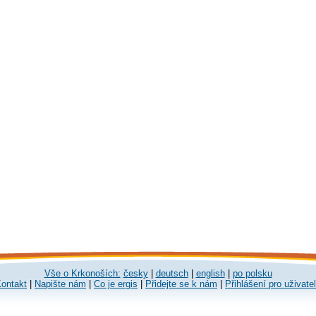
Vše o Krkonoších:
česky
|
deutsch
|
english
|
po polsku
ontakt
|
Napište nám
|
Co je ergis
|
Přidejte se k nám
|
Přihlášení pro uživate