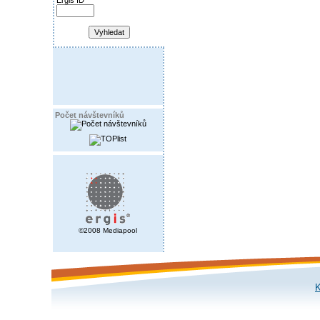
Ergis ID
Počet návštevníků
©2008 Mediapool
K