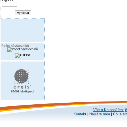
Ergis ID
Počet návštevníků
©2008 Mediapool
Vše o Krkonoších:
č
Kontakt
|
Napište nám
|
Co je er