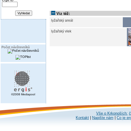
Ergis ID
Viz též:
lyžařský areál
lyžařský vlek
Počet návštevníků
©2008 Mediapool
Vše o Krkonoších:
č
Kontakt
|
Napište nám
|
Co je er