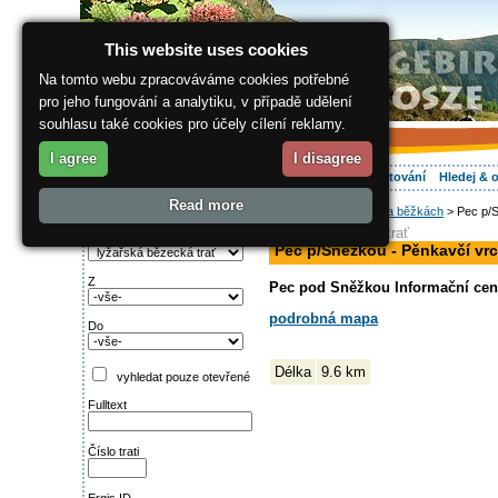
This website uses cookies
Na tomto webu zpracováváme cookies potřebné
pro jeho fungování a analytiku, v případě udělení
souhlasu také cookies pro účely cílení reklamy.
I agree
I disagree
O regionu
Aktivně
Relax
Vaše dovolená
Ubytování
Hledej & 
Read more
ergis.cz
>
Aktivně
>
Na běžkách
> Pec p/S
Najděte si:
lyžařská bězecká trať
Typ trati
Pec p/Snežkou - Pěnkavčí vrch
Z
Pec pod Sněžkou Informační cent
podrobná mapa
Do
Délka
9.6 km
vyhledat pouze otevřené
Fulltext
Číslo trati