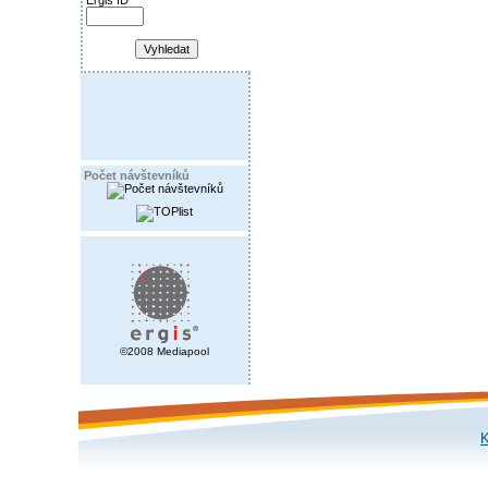
Ergis ID
Počet návštevníků
©2008 Mediapool
K