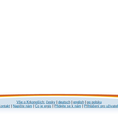
Vše o Krkonoších:
česky
|
deutsch
|
english
|
po polsku
ontakt
|
Napište nám
|
Co je ergis
|
Přidejte se k nám
|
Přihlášení pro uživate