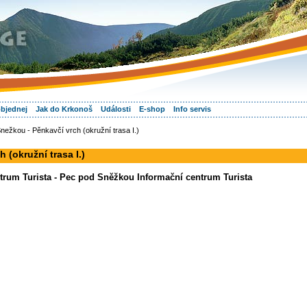
objednej
Jak do Krkonoš
Události
E-shop
Info servis
nežkou - Pěnkavčí vrch (okružní trasa I.)
 (okružní trasa I.)
rum Turista - Pec pod Sněžkou Informační centrum Turista