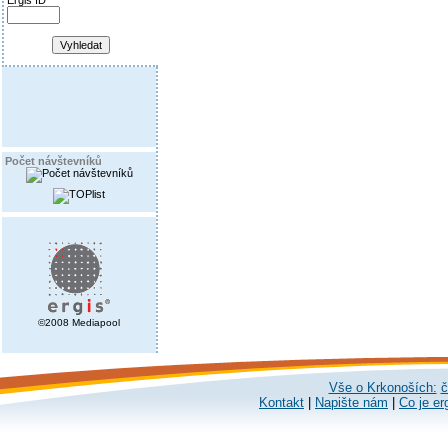
Ergis ID
Počet návštevníků
©2008 Mediapool
Vše o Krkonoších:
č
Kontakt
|
Napište nám
|
Co je er