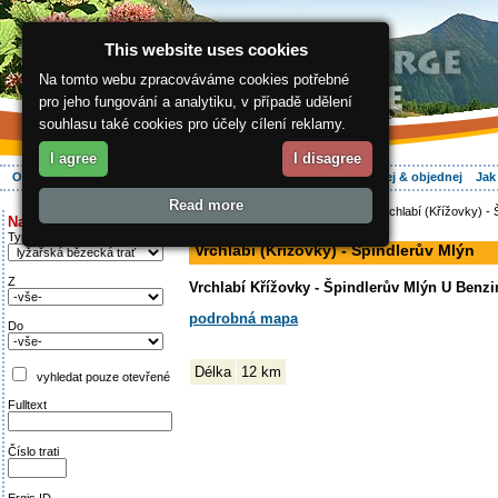
This website uses cookies
Na tomto webu zpracováváme cookies potřebné
pro jeho fungování a analytiku, v případě udělení
souhlasu také cookies pro účely cílení reklamy.
I agree
I disagree
O regionu
Aktivně
Relax
Vaše dovolená
Ubytování
Hledej & objednej
Jak
Read more
ergis.cz
>
Aktivně
>
Na běžkách
> Vrchlabí (Křížovky) - 
Najděte si:
lyžařská bězecká trať
Typ trati
Vrchlabí (Křížovky) - Špindlerův Mlýn
Z
Vrchlabí Křížovky - Špindlerův Mlýn U Benzi
podrobná mapa
Do
Délka
12 km
vyhledat pouze otevřené
Fulltext
Číslo trati