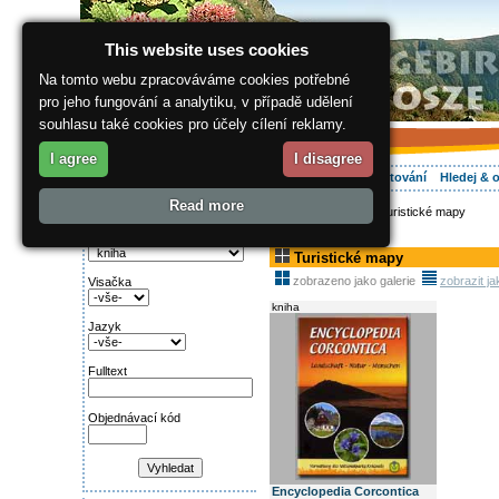
This website uses cookies
Na tomto webu zpracováváme cookies potřebné
pro jeho fungování a analytiku, v případě udělení
souhlasu také cookies pro účely cílení reklamy.
I agree
I disagree
O regionu
Aktivně
Relax
Vaše dovolená
Ubytování
Hledej & 
Read more
ergis.cz
>
E-shop
> Turistické mapy
Najděte si:
Kategorie
Turistické mapy
zobrazeno jako galerie
zobrazit j
Visačka
kniha
Jazyk
Fulltext
Objednávací kód
Encyclopedia Corcontica