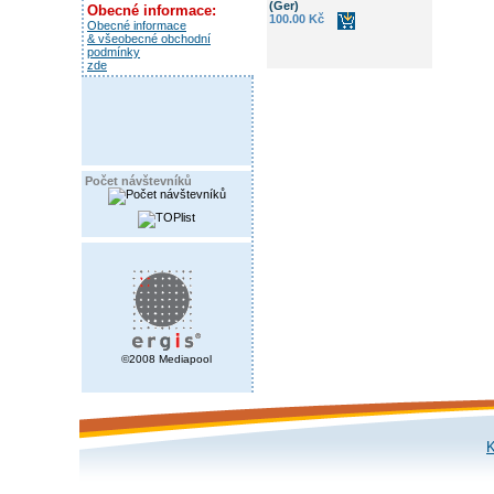
(Ger)
Obecné informace:
100.00 Kč
Obecné informace
& všeobecné obchodní
podmínky
zde
Počet návštevníků
©2008 Mediapool
K