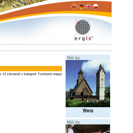
Náš tip
 z 13 záznamů v kategorii: Turistické mapy)
Wang
Náš tip