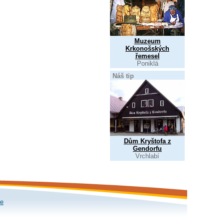
Muzeum
Krkonošských
řemesel
Poniklá
Náš tip
Dům Kryštofa z
Gendorfu
Vrchlabí
le