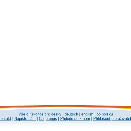
Vše o Krkonoších:
česky
|
deutsch
|
english
|
po polsku
ontakt
|
Napište nám
|
Co je ergis
|
Přidejte se k nám
|
Přihlášení pro uživate