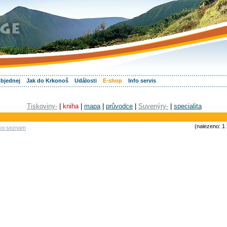
objednej
Jak do Krkonoš
Události
E-shop
Info servis
Tiskoviny-
|
kniha
|
mapa
|
průvodce
|
Suvenýry-
|
specialita
(nalezeno: 1
ako seznam