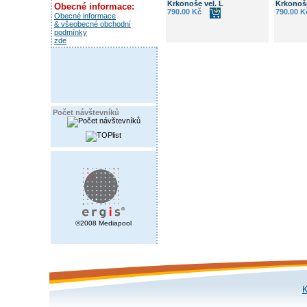
Krkonoše vel. L
Krkonoše
Obecné informace:
790.00 Kč
790.00 K
Obecné informace
& všeobecné obchodní
podmínky
zde
Počet návštevníků
©2008 Mediapool
K