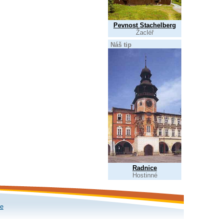
Pevnost Stachelberg
Žacléř
Náš tip
Radnice
Hostinné
le