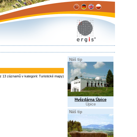
Náš tip
 z 13 záznamů v kategorii: Turistické mapy)
Hvězdárna Úpice
Úpice
Náš tip