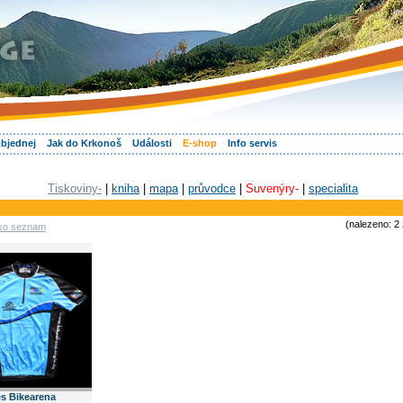
objednej
Jak do Krkonoš
Události
E-shop
Info servis
Tiskoviny-
|
kniha
|
mapa
|
průvodce
|
Suvenýry-
|
specialita
(nalezeno: 2
ako seznam
s Bikearena