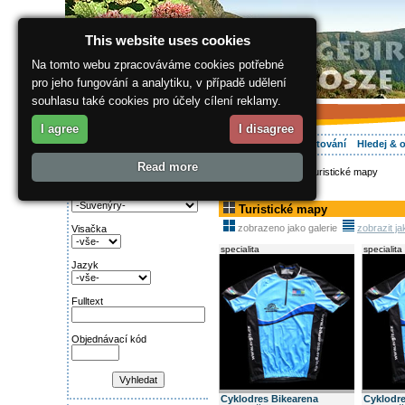
This website uses cookies
Na tomto webu zpracováváme cookies potřebné
pro jeho fungování a analytiku, v případě udělení
souhlasu také cookies pro účely cílení reklamy.
I agree
I disagree
O regionu
Aktivně
Relax
Vaše dovolená
Ubytování
Hledej & 
Read more
ergis.cz
>
E-shop
> Turistické mapy
Najděte si:
Kategorie
Turistické mapy
zobrazeno jako galerie
zobrazit j
Visačka
specialita
specialita
Jazyk
Fulltext
Objednávací kód
Cyklodres Bikearena
Cyklodre