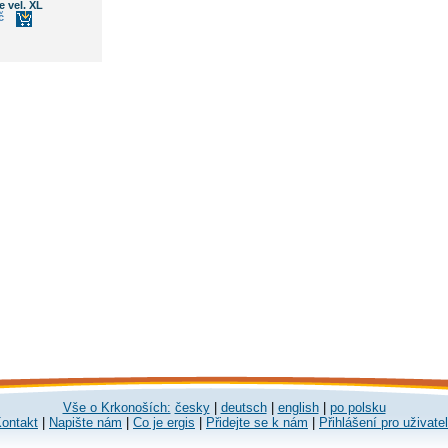
 vel. XL
č
Vše o Krkonoších:
česky
|
deutsch
|
english
|
po polsku
ontakt
|
Napište nám
|
Co je ergis
|
Přidejte se k nám
|
Přihlášení pro uživate