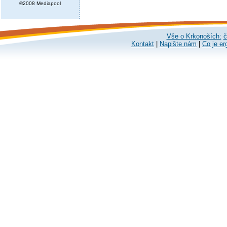
©2008 Mediapool
Vše o Krkonoších:
č
Kontakt
|
Napište nám
|
Co je er