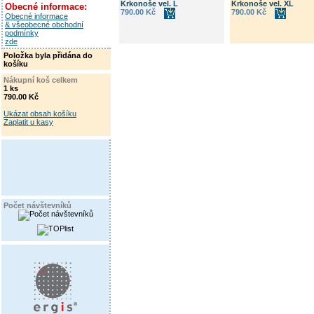
Krkonoše vel. L
Krkonoše vel. XL
Obecné informace:
790.00 Kč
790.00 Kč
Obecné informace
& všeobecné obchodní
podmínky
zde
Položka byla přidána do
košíku
Nákupní koš celkem
1 ks
790.00 Kč
Ukázat obsah košíku
Zaplatit u kasy
Počet návštevníků