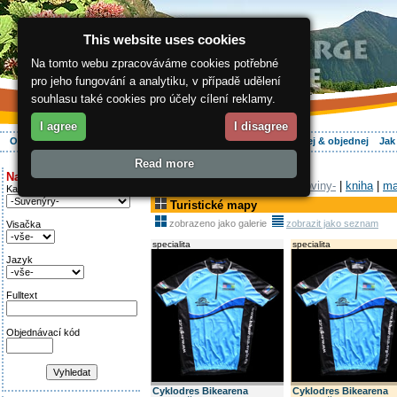
This website uses cookies
Na tomto webu zpracováváme cookies potřebné
pro jeho fungování a analytiku, v případě udělení
souhlasu také cookies pro účely cílení reklamy.
I agree
I disagree
O regionu
Aktivně
Relax
Vaše dovolená
Ubytování
Hledej & objednej
Jak
Read more
ergis.cz
>
E-shop
> Turistické mapy
Najděte si:
Tiskoviny-
|
kniha
|
ma
Kategorie
Turistické mapy
zobrazeno jako galerie
zobrazit jako seznam
Visačka
specialita
specialita
Jazyk
Fulltext
Objednávací kód
Cyklodres Bikearena
Cyklodres Bikearena