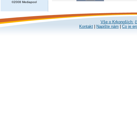
©2008 Mediapool
Vše o Krkonoších:
č
Kontakt
|
Napište nám
|
Co je er