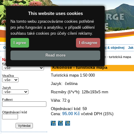
This website uses cookies
Na tomto webu zpracováváme cookies potřebné
pro jeho fungování a analytiku, v případě udělení
souhlasu také cookies pro účely cílení reklamy.
I agree
I disagree
O regionu
Aktivně
Relax
Vaše dovolená
Ubytování
Hledej & objednej
Jak
Read more
ergis.cz
>
E-shop
>
Knihy
> Krkonoše - turistická mapa
Najděte si:
mapa
Kategorie
Krkonoše - turistická mapa
Turistická mapa 1:50 000
Visačka
Jazyk: čeština
Jazyk
Rozměry (š*v*h): 128x193x5 mm
Fulltext
Váha: 72 g
Objednávací kód: 59
Objednávací kód
95.00 Kč
Cena:
včetně DPH (15%)