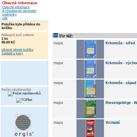
Obecné informace:
Obecné informace
& všeobecné obchodní
podmínky
zde
Položka byla přidána do
košíku
Nákupní koš celkem
Viz též:
1 ks
95.00 Kč
mapa
Krkonoše - střed
Ukázat obsah košíku
Zaplatit u kasy
mapa
Krkonoše - výcho
mapa
Krkonoše - západ
Počet návštevníků
mapa
Riesengebirge - 
mapa
Vrchlabí