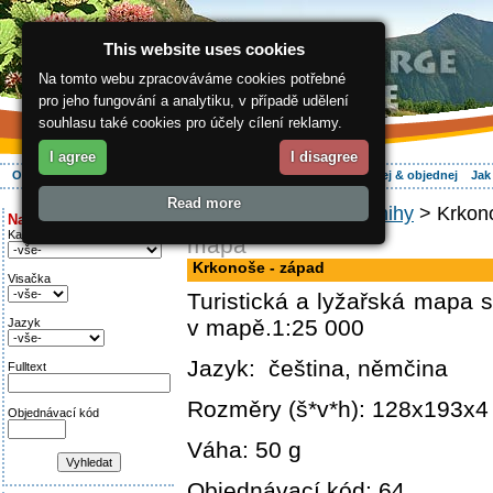
This website uses cookies
Na tomto webu zpracováváme cookies potřebné
pro jeho fungování a analytiku, v případě udělení
souhlasu také cookies pro účely cílení reklamy.
I agree
I disagree
O regionu
Aktivně
Relax
Vaše dovolená
Ubytování
Hledej & objednej
Jak
Read more
ergis.cz
>
E-shop
>
Knihy
> Krkono
Najděte si:
Kategorie
mapa
Krkonoše - západ
Visačka
Turistická a lyžařská mapa s
v mapě.1:25 000
Jazyk
Jazyk: čeština, němčina
Fulltext
Rozměry (š*v*h): 128x193x
Objednávací kód
Váha: 50 g
Objednávací kód: 64