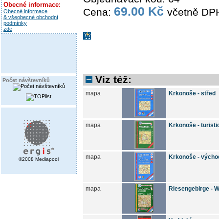
Obecné informace:
69.00 Kč
Cena:
včetně DP
Obecné informace
& všeobecné obchodní
podmínky
zde
Viz též:
Počet návštevníků
mapa
Krkonoše - střed
mapa
Krkonoše - turist
mapa
Krkonoše - výcho
©2008 Mediapool
mapa
Riesengebirge - 