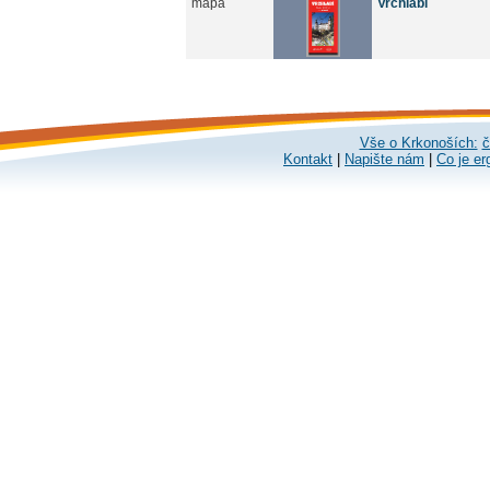
mapa
Vrchlabí
Vše o Krkonoších:
č
Kontakt
|
Napište nám
|
Co je er