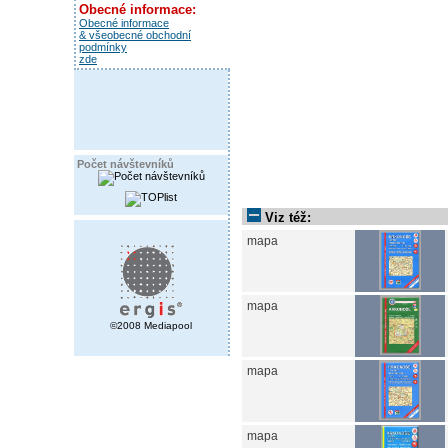
Obecné informace:
Obecné informace
& všeobecné obchodní
podmínky
zde
Počet návštevníků
Viz též:
mapa
mapa
©2008 Mediapool
mapa
mapa