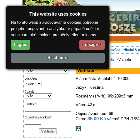
This website uses cookies
Na tomto webu zpracováváme cookies potřebné
pro jeho fungování a analytiku, v případě udělení
souhlasu také cookies pro účely cílení reklamy.
I agree
I disagree
O regionu
Aktivně
Relax
Vaše dovolená
Ubytování
Hledej & 
Read more
ergis.cz
>
E-shop
>
Knihy
> Vrchlabí
Najděte si:
mapa
Kategorie
Vrchlabí
Plán města Vrchlabí 1:10 000
Visačka
Jazyk: čeština
Jazyk
Rozměry (š*v*h): 99x209x3 mm
Fulltext
Váha: 42 g
Objednávací kód: 68
Objednávací kód
35.00 Kč
Cena:
včetně DPH (15%