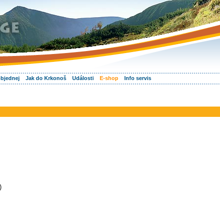
objednej
Jak do Krkonoš
Události
E-shop
Info servis
)