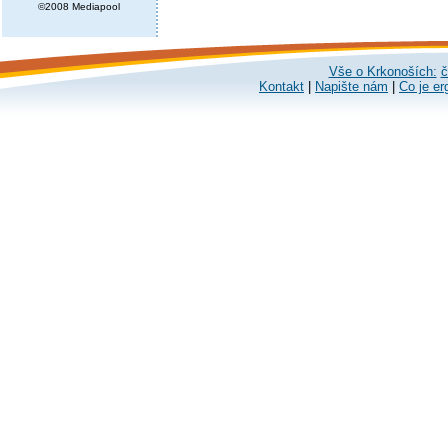
©2008 Mediapool
Vše o Krkonoších:
č
Kontakt
|
Napište nám
|
Co je er