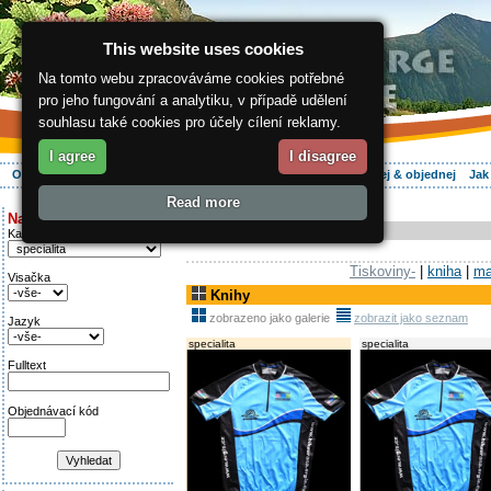
This website uses cookies
Na tomto webu zpracováváme cookies potřebné
pro jeho fungování a analytiku, v případě udělení
souhlasu také cookies pro účely cílení reklamy.
I agree
I disagree
O regionu
Aktivně
Relax
Vaše dovolená
Ubytování
Hledej & objednej
Jak
Read more
ergis.cz
>
E-shop
> Knihy
Najděte si:
E-shop
Kategorie
Tiskoviny-
|
kniha
|
ma
Visačka
Knihy
zobrazeno jako galerie
zobrazit jako seznam
Jazyk
specialita
specialita
Fulltext
Objednávací kód