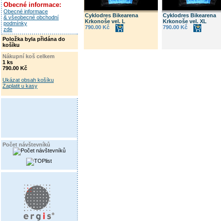
Obecné informace:
Obecné informace
Cyklodres Bikearena
Cyklodres Bikearena
& všeobecné obchodní
Krkonoše vel. L
Krkonoše vel. XL
podmínky
790.00 Kč
790.00 Kč
zde
Položka byla přidána do
košíku
Nákupní koš celkem
1 ks
790.00 Kč
Ukázat obsah košíku
Zaplatit u kasy
Počet návštevníků