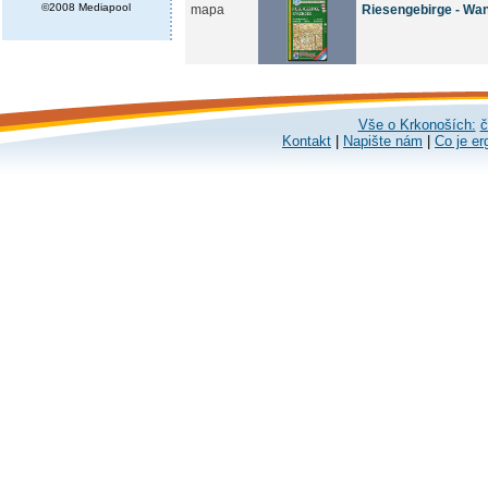
©2008 Mediapool
mapa
Riesengebirge - Wa
Vše o Krkonoších:
č
Kontakt
|
Napište nám
|
Co je er