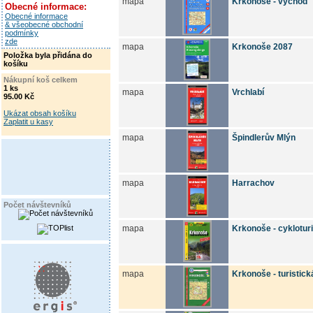
mapa
Krkonoše - východ
Obecné informace:
Obecné informace
& všeobecné obchodní
podmínky
zde
mapa
Krkonoše 2087
Položka byla přidána do
košíku
Nákupní koš celkem
1 ks
mapa
Vrchlabí
95.00 Kč
Ukázat obsah košíku
Zaplatit u kasy
mapa
Špindlerův Mlýn
mapa
Harrachov
Počet návštevníků
mapa
Krkonoše - cyklotur
mapa
Krkonoše - turistic