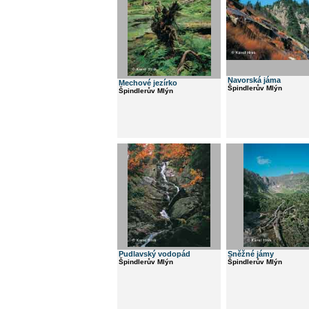
Navorská jáma
Mechové jezírko
Špindlerův Mlýn
Špindlerův Mlýn
Pudlavský vodopád
Sněžné jámy
Špindlerův Mlýn
Špindlerův Mlýn