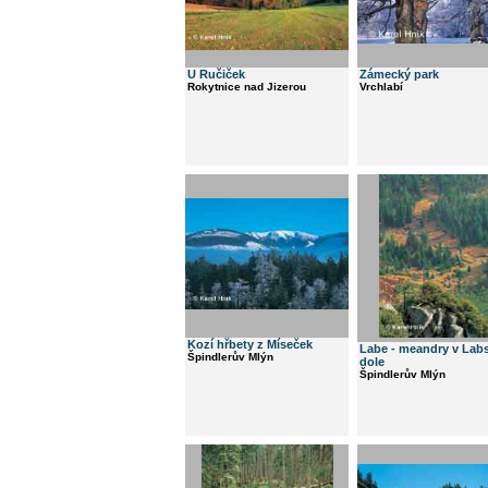
U Ručiček
Zámecký park
Rokytnice nad Jizerou
Vrchlabí
Kozí hřbety z Míseček
Labe - meandry v La
Špindlerův Mlýn
dole
Špindlerův Mlýn