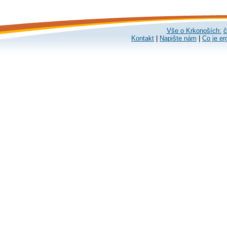
Vše o Krkonoších:
č
Kontakt
|
Napište nám
|
Co je er