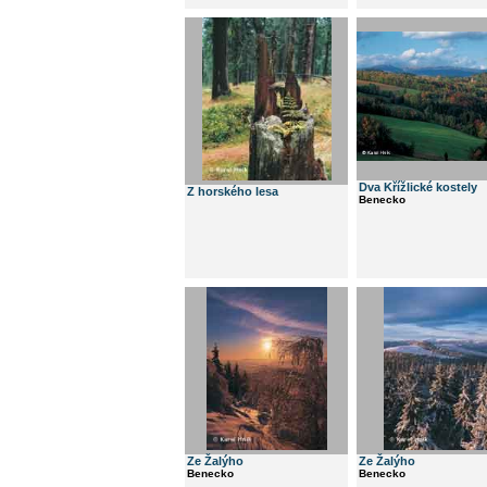
Dva Křížlické kostely
Z horského lesa
Benecko
Ze Žalýho
Ze Žalýho
Benecko
Benecko