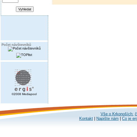
Počet návštevníků
©2008 Mediapool
Vše o Krkonoších:
č
Kontakt
|
Napište nám
|
Co je er