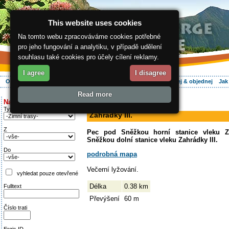
This website uses cookies
Na tomto webu zpracováváme cookies potřebné
pro jeho fungování a analytiku, v případě udělení
souhlasu také cookies pro účely cílení reklamy.
I agree
I disagree
O regionu
Aktivně
Relax
Vaše dovolená
Ubytování
Hledej & objednej
Jak
Read more
ergis.cz
>
Aktivně
> Zahrádky III.
Najděte si:
sjezdovka
Typ trati
Zahrádky III.
Z
Pec pod Sněžkou horní stanice vleku Z
Sněžkou dolní stanice vleku Zahrádky III.
Do
podrobná mapa
Večerní lyžování.
vyhledat pouze otevřené
Délka
0.38 km
Fulltext
Převýšení
60 m
Číslo trati