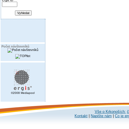
Ergis ID
Počet návštevníků
©2008 Mediapool
Vše o Krkonoších:
č
Kontakt
|
Napište nám
|
Co je er