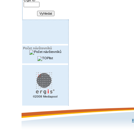
Ergis ID
Počet návštevníků
©2008 Mediapool
K