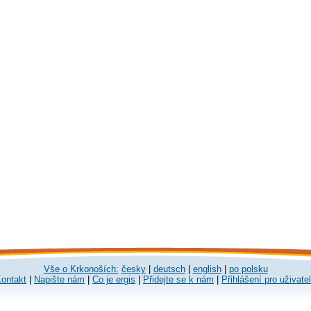
Vše o Krkonoších:
česky
|
deutsch
|
english
|
po polsku
ontakt
|
Napište nám
|
Co je ergis
|
Přidejte se k nám
|
Přihlášení pro uživate