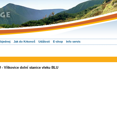
objednej
Jak do Krkonoš
Události
E-shop
Info servis
 - Vítkovice dolní stanice vleku BLU