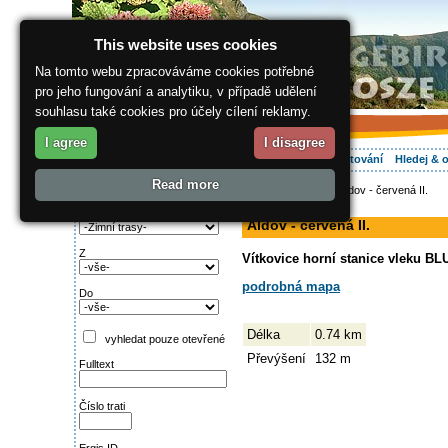
This website uses cookies
Na tomto webu zpracováváme cookies potřebné
pro jeho fungování a analytiku, v případě udělení
souhlasu také cookies pro účely cílení reklamy.
I agree
I disagree
O regionu
Aktivně
Relax
Vaše dovolená
Ubytování
Hledej & 
Read more
ergis.cz
>
Aktivně
> Aldov - červená II.
Najděte si:
sjezdovka
Typ trati
Aldov - červená II.
Z
Vítkovice horní stanice vleku BLU
podrobná mapa
Do
Délka
0.74 km
vyhledat pouze otevřené
Převýšení
132 m
Fulltext
Číslo trati