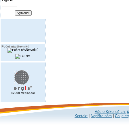
Ergis ID
Počet návštevníků
©2008 Mediapool
Vše o Krkonoších:
č
Kontakt
|
Napište nám
|
Co je er