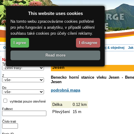
This website uses cookies
Na tomto webu zpracováváme cookies potřebné
pro jeho fungování a analytiku, v případě udělení
souhlasu také cookies pro účely cílení reklamy.
I agree
I disagree
O regionu
Aktivně
Relax
Vaše dovolená
Ubytování
Hledej & objednej
Jak
Read more
ergis.cz
>
Aktivně
> Jesen
Najděte si:
sjezdovka
Typ trati
Jesen
Z
Benecko horní stanice vleku Jesen - Bene
Jesen
Do
podrobná mapa
vyhledat pouze otevřené
Délka
0.12 km
Fulltext
Převýšení
15 m
Číslo trati