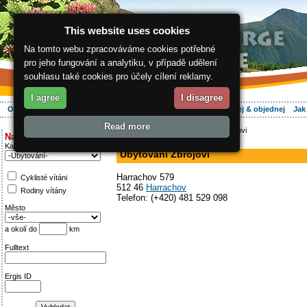
This website uses cookies
Na tomto webu zpracováváme cookies potřebné
pro jeho fungování a analytiku, v případě udělení
souhlasu také cookies pro účely cílení reklamy.
I agree
I disagree
O regionu
Aktivně
Relax
Vaše dovolená
Ubytování
Hledej & objednej
Jak
Read more
ergis.cz
>
Aktivně
> Ubytování Zbrojovi
Najděte si:
v soukromí
Kategorie
Ubytování Zbrojovi
Harrachov 579
Cyklisté vítáni
512 46
Harrachov
Rodiny vítány
Telefon: (+420) 481 529 098
Město
a okolí do
km
Fulltext
Ergis ID