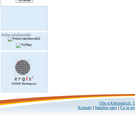
Počet návštevníků
©2008 Mediapool
Vše o Krkonoších:
č
Kontakt
|
Napište nám
|
Co je er