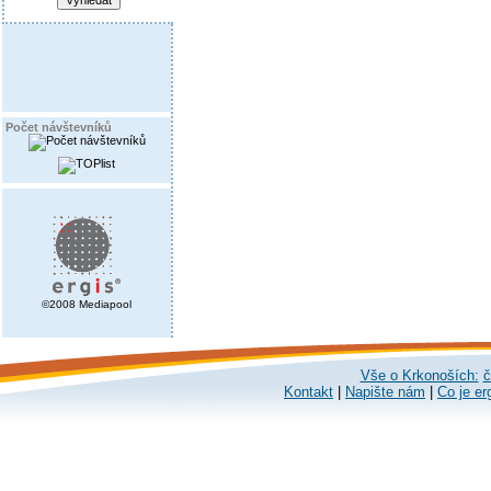
Počet návštevníků
©2008 Mediapool
Vše o Krkonoších:
č
Kontakt
|
Napište nám
|
Co je er