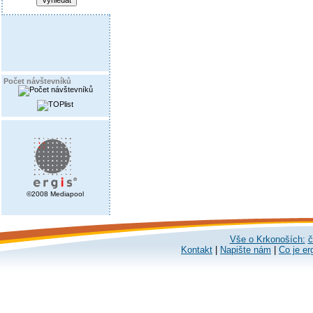
Počet návštevníků
©2008 Mediapool
Vše o Krkonoších:
č
Kontakt
|
Napište nám
|
Co je er