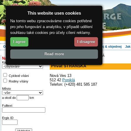
This website uses cookies
Na tomto webu zpracováváme cookies potřebné
pro jeho fungování a analytiku, v případě udělení
souhlasu také cookies pro účely cílení reklamy.
I agree
I disagree
O regionu
Aktivně
Relax
Vaše dovolená
Ubytování
Hledej & objednej
Jak
Read more
ergis.cz
>
Aktivně
> Privat STRÁNSKÁ
Najděte si:
v soukromí
Kategorie
Privat STRÁNSKÁ
Nová Ves 13
Cyklisté vítáni
512 42
Poniklá
Rodiny vítány
Telefon: (+420) 481 585 187
Město
a okolí do
km
Fulltext
Ergis ID