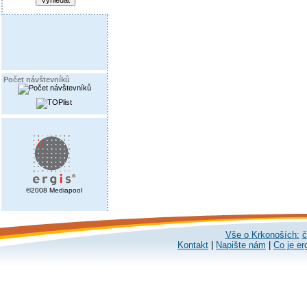
Počet návštevníků
©2008 Mediapool
Vše o Krkonoších:
č
Kontakt
|
Napište nám
|
Co je er