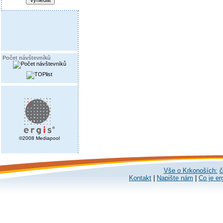
Počet návštevníků
©2008 Mediapool
Vše o Krkonoších:
č
Kontakt
|
Napište nám
|
Co je er