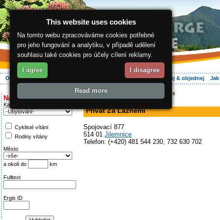
This website uses cookies
Na tomto webu zpracováváme cookies potřebné
pro jeho fungování a analytiku, v případě udělení
souhlasu také cookies pro účely cílení reklamy.
I agree
I disagree
O regionu
Aktivně
Relax
Vaše dovolená
Ubytování
Hledej & objednej
Jak
Read more
ergis.cz
>
Aktivně
> Privát Za Lázněmi
Najděte si:
v soukromí
Kategorie
Privát Za Lázněmi
Spojovací 877
Cyklisté vítáni
514 01
Jilemnice
Rodiny vítány
Telefon: (+420) 481 544 230, 732 630 702
Město
a okolí do
km
Fulltext
Ergis ID