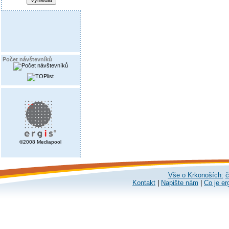
Počet návštevníků
©2008 Mediapool
Vše o Krkonoších:
č
Kontakt
|
Napište nám
|
Co je er