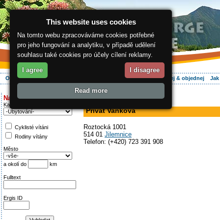
This website uses cookies
Na tomto webu zpracováváme cookies potřebné
pro jeho fungování a analytiku, v případě udělení
souhlasu také cookies pro účely cílení reklamy.
I agree
I disagree
O regionu
Aktivně
Relax
Vaše dovolená
Ubytování
Hledej & objednej
Jak
Read more
ergis.cz
>
Aktivně
> Privát Vaňková
Najděte si:
v soukromí
Kategorie
Privát Vaňková
Roztocká 1001
Cyklisté vítáni
514 01
Jilemnice
Rodiny vítány
Telefon: (+420) 723 391 908
Město
a okolí do
km
Fulltext
Ergis ID