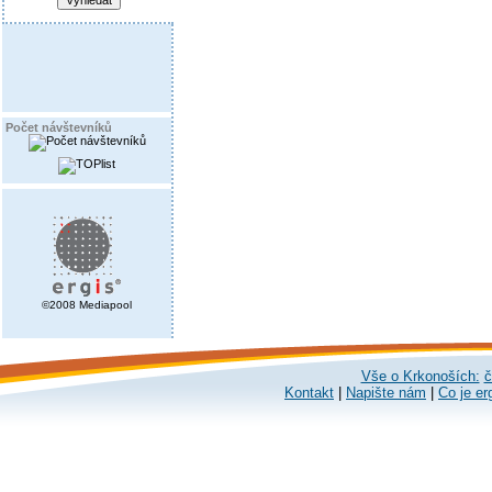
Počet návštevníků
©2008 Mediapool
Vše o Krkonoších:
č
Kontakt
|
Napište nám
|
Co je er