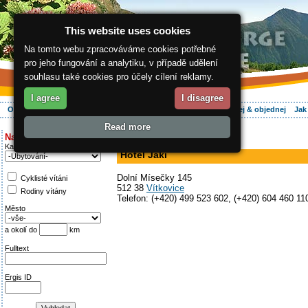
This website uses cookies
Na tomto webu zpracováváme cookies potřebné
pro jeho fungování a analytiku, v případě udělení
souhlasu také cookies pro účely cílení reklamy.
I agree
I disagree
O regionu
Aktivně
Relax
Vaše dovolená
Ubytování
Hledej & objednej
Jak
Read more
ergis.cz
>
Aktivně
> Hotel Jaki
Najděte si:
hotel, restaurace
Kategorie
Hotel Jaki
Dolní Mísečky 145
Cyklisté vítáni
512 38
Vítkovice
Rodiny vítány
Telefon: (+420) 499 523 602, (+420) 604 460 11
Město
a okolí do
km
Fulltext
Ergis ID