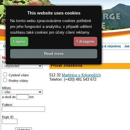
This website uses cookies
Na tomto webu zpracováváme cookies potřebné
pro jeho fungování a analytiku, v případě udělení
souhlasu také cookies pro účely cílení reklamy.
I agree
I disagree
O regionu
Aktivně
Relax
Vaše dovolená
Ubytování
Hledej & objednej
Jak
Read more
ergis.cz
>
Aktivně
> Privat Jirásková
Najděte si:
v soukromí
Kategorie
Privat Jirásková
512 32
Martinice v Krkonoších
Cyklisté vítáni
Telefon: (+420) 481 543 672
Rodiny vítány
Město
a okolí do
km
Fulltext
Ergis ID