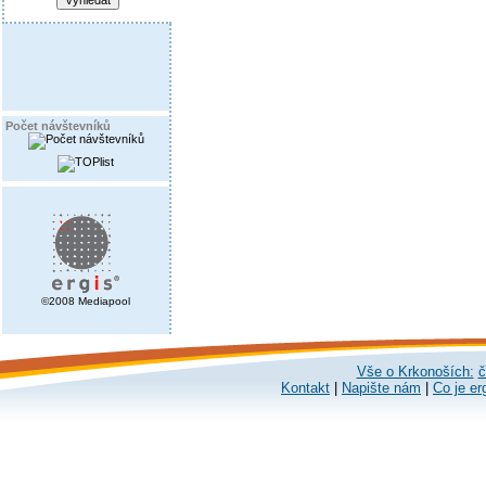
Počet návštevníků
©2008 Mediapool
Vše o Krkonoších:
č
Kontakt
|
Napište nám
|
Co je er