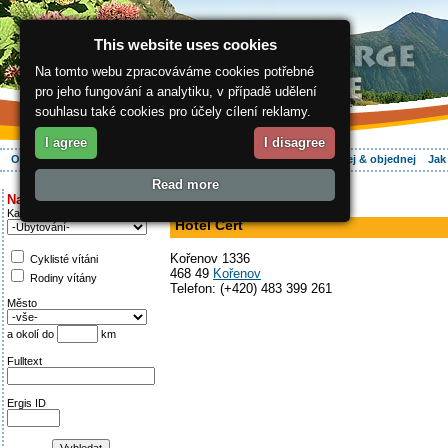
This website uses cookies
Na tomto webu zpracováváme cookies potřebné
pro jeho fungování a analytiku, v případě udělení
souhlasu také cookies pro účely cílení reklamy.
I agree
I disagree
O regionu
Aktivně
Relax
Vaše dovolená
Ubytování
Hledej & objednej
Jak
Read more
ergis.cz
>
Aktivně
> Hotel Čert
Najděte si:
hotel, restaurace
Kategorie
Hotel Čert
Kořenov 1336
Cyklisté vítáni
468 49
Kořenov
Rodiny vítány
Telefon: (+420) 483 399 261
Město
a okolí do
km
Fulltext
Ergis ID