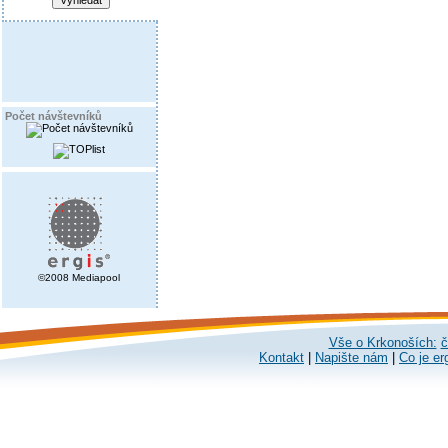
Počet návštevníků
©2008 Mediapool
Vše o Krkonoších:
č
Kontakt
|
Napište nám
|
Co je er