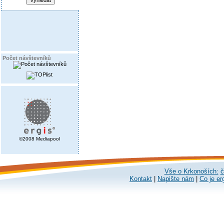
Počet návštevníků
©2008 Mediapool
Vše o Krkonoších:
č
Kontakt
|
Napište nám
|
Co je er