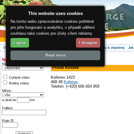
This website uses cookies
Na tomto webu zpracováváme cookies potřebné
pro jeho fungování a analytiku, v případě udělení
souhlasu také cookies pro účely cílení reklamy.
I agree
I disagree
O regionu
Aktivně
Relax
Vaše dovolená
Ubytování
Hledej & objednej
Jak
Read more
ergis.cz
>
Aktivně
> Privát Knížek
Najděte si:
v soukromí
Kategorie
Privát Knížek
Kořenov 1423
Cyklisté vítáni
468 49
Kořenov
Rodiny vítány
Telefon: (+420) 606 654 959
Město
a okolí do
km
Fulltext
Ergis ID