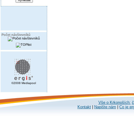
Počet návštevníků
©2008 Mediapool
Vše o Krkonoších:
č
Kontakt
|
Napište nám
|
Co je er