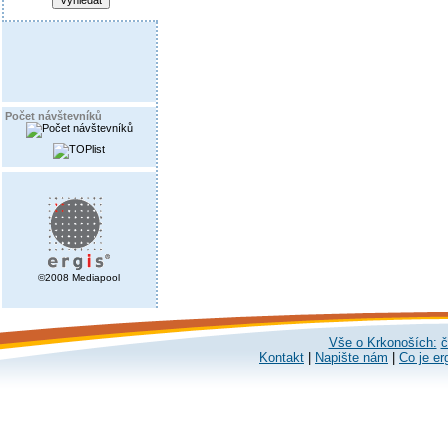
Počet návštevníků
©2008 Mediapool
Vše o Krkonoších:
č
Kontakt
|
Napište nám
|
Co je er