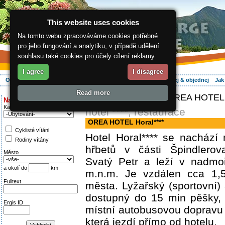
This website uses cookies
Na tomto webu zpracováváme cookies potřebné
pro jeho fungování a analytiku, v případě udělení
souhlasu také cookies pro účely cílení reklamy.
I agree
I disagree
O regionu
Aktivně
Relax
Vaše dovolená
Ubytování
Hledej & objednej
Jak
Read more
ergis.cz
>
Aktivně
> OREA HOTEL H
Najděte si:
Kategorie
hotel ****, restaurace
OREA HOTEL Horal****
Cyklisté vítáni
Hotel Horal**** se nachází
Rodiny vítány
hřbetů v části Špindlero
Město
Svatý Petr a leží v nadmo
a okolí do
km
m.n.m. Je vzdálen cca 1,
Fulltext
města. Lyžařský (sportovní) 
dostupný do 15 min pěšky, 
Ergis ID
místní autobusovou dopravu 
která jezdí přímo od hotelu.