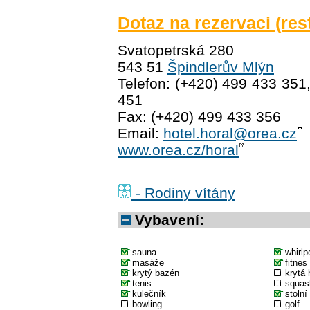
Dotaz na rezervaci (res
Svatopetrská 280
543 51
Špindlerův Mlýn
Telefon: (+420) 499 433 351
451
Fax: (+420) 499 433 356
Email:
hotel.horal@orea.cz
www.orea.cz/horal
- Rodiny vítány
Vybavení:
sauna
whirlp
masáže
fitnes
krytý bazén
krytá 
tenis
squas
kulečník
stolní
bowling
golf