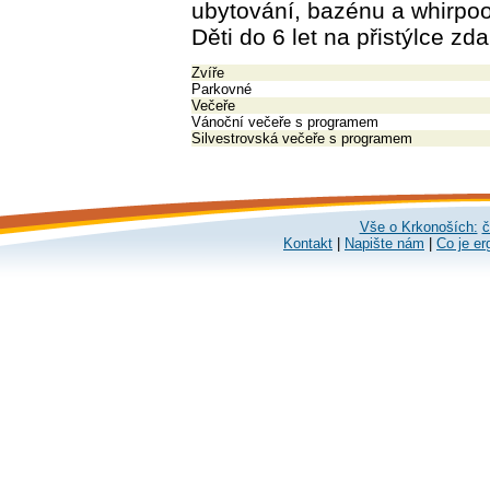
ubytování, bazénu a whirpoo
Děti do 6 let na přistýlce z
Zvíře
Parkovné
Večeře
Vánoční večeře s programem
Silvestrovská večeře s programem
Vše o Krkonoších:
č
Kontakt
|
Napište nám
|
Co je er