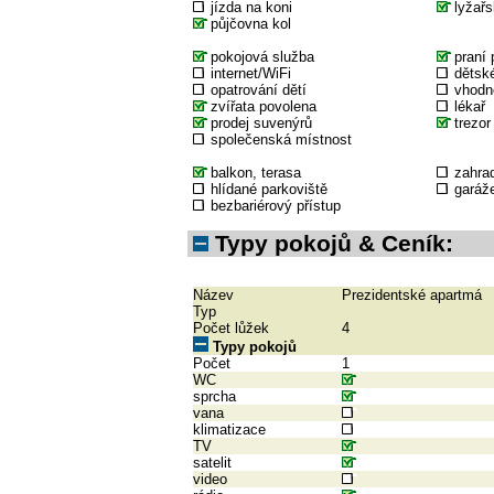
jízda na koni
lyžařs
půjčovna kol
pokojová služba
praní 
internet/WiFi
dětské
opatrování dětí
vhodné
zvířata povolena
lékař
prodej suvenýrů
trezor
společenská místnost
balkon, terasa
zahra
hlídané parkoviště
garáž
bezbariérový přístup
Typy pokojů & Ceník:
Název
Prezidentské apartmá
Typ
Počet lůžek
4
Typy pokojů
Počet
1
WC
sprcha
vana
klimatizace
TV
satelit
video