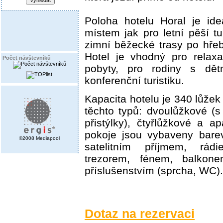
Poloha hotelu Horal je id
místem jak pro letní pěší tur
zimní běžecké trasy po hře
Hotel je vhodný pro relaxa
Počet návštevníků
pobyty, pro rodiny s dě
konferenční turistiku.
Kapacita hotelu je 340 lůžek
těchto typů: dvoulůžkové (
přistýlky), čtyřlůžkové a a
pokoje jsou vybaveny barev
©2008 Mediapool
satelitním příjmem, rádi
trezorem, fénem, balkon
příslušenstvím (sprcha, WC).
Dotaz na rezervaci