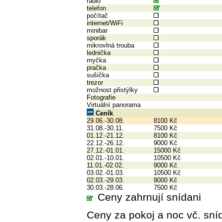
rádio
telefon
počítač
internet/WiFi
minibar
sporák
mikrovlná trouba
lednička
myčka
pračka
sušička
trezor
možnost přistýlky
Fotografie
Virtuální panorama
Ceník
29.06.-30.08.
8100 Kč
31.08.-30.11.
7500 Kč
01.12.-21.12.
8100 Kč
22.12.-26.12.
9000 Kč
27.12.-01.01.
15000 Kč
02.01.-10.01.
10500 Kč
11.01.-02.02.
9000 Kč
03.02.-01.03.
10500 Kč
02.03.-29.03.
9000 Kč
30.03.-28.06.
7500 Kč
Ceny zahrnují snídani
Ceny za pokoj a noc vč. sní