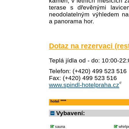
kamen, v letních měsících 
terase s dřevěnými lavice
neodolatelným výhledem na
a panorama hor.
Dotaz na rezervaci (res
Teplá jídla od - do: 10:00-22
Telefon: (+420) 499 523 516
Fax: (+420) 499 523 516
www.spindl-hotelpraha.cz
hotel ****
Vybavení:
sauna
whirlp