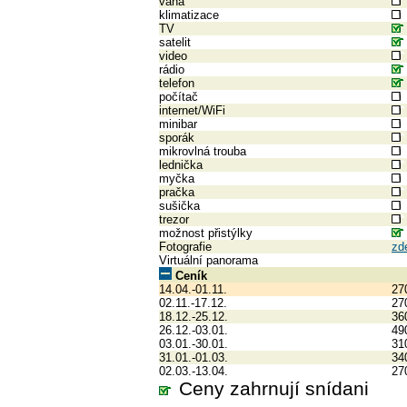
vana
klimatizace
TV
satelit
video
rádio
telefon
počítač
internet/WiFi
minibar
sporák
mikrovlná trouba
lednička
myčka
pračka
sušička
trezor
možnost přistýlky
Fotografie
zd
Virtuální panorama
Ceník
14.04.-01.11.
27
02.11.-17.12.
27
18.12.-25.12.
36
26.12.-03.01.
49
03.01.-30.01.
31
31.01.-01.03.
34
02.03.-13.04.
27
Ceny zahrnují snídani