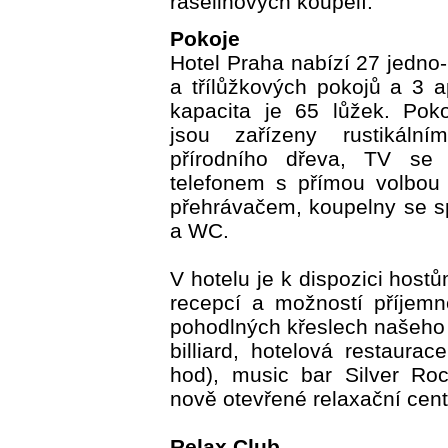
rašelinových koupelí.
Pokoje
Hotel Praha nabízí 27 jedno
a třílůžkových pokojů a 3 
kapacita je 65 lůžek. Pok
jsou zařízeny rustikáln
přírodního dřeva, TV se
telefonem s přímou volbou
přehrávačem, koupelny se s
a WC.
V hotelu je k dispozici host
recepcí a možností příjem
pohodlných křeslech našeho 
billiard, hotelová restaurac
hod), music bar Silver Roc
nově otevřené relaxační cen
Relax Club