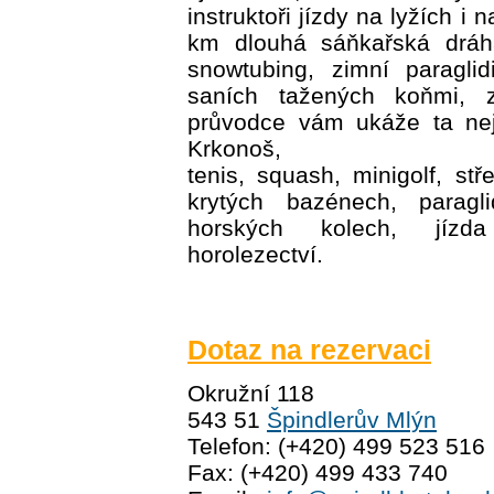
instruktoři jízdy na lyžích i
km dlouhá sáňkařská dráha
snowtubing, zimní paragli
saních tažených koňmi, 
průvodce vám ukáže ta nej
Krkonoš,
tenis, squash, minigolf, stř
krytých bazénech, paragli
horských kolech, jízd
horolezectví.
Dotaz na rezervaci
Okružní 118
543 51
Špindlerův Mlýn
Telefon: (+420) 499 523 516
Fax: (+420) 499 433 740