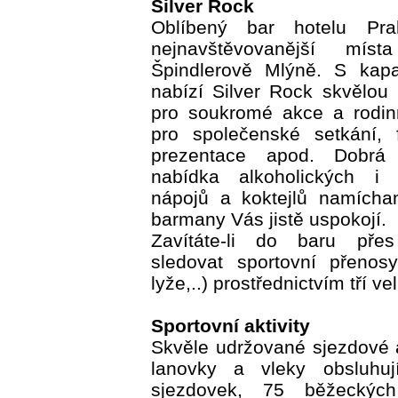
Silver Rock
Oblíbený bar hotelu Pra
nejnavštěvovanější mí
Špindlerově Mlýně. S kapa
nabízí Silver Rock skvělou p
pro soukromé akce a rodinn
pro společenské setkání, f
prezentace apod. Dobrá 
nabídka alkoholických i n
nápojů a koktejlů namícha
barmany Vás jistě uspokojí.
Zavítáte-li do baru pře
sledovat sportovní přenosy
lyže,..) prostřednictvím tří v
Sportovní aktivity
Skvěle udržované sjezdové 
lanovky a vleky obsluhu
sjezdovek, 75 běžeckých 