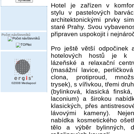
Hotel je zařízen v komfo
stylu v pastelových barvá
architektonickými prvky simu
staré Prahy. Svou vybavenos
připraven uspokojit i nejnároč
Počet návštevníků
Pro ještě větší odpočinek 
hotelových hostů je k d
lázeňské a relaxační cen
(masážní lavice, perličkov
clona, protiproud, množ
trysek), s vířivkou, třemi dru
©2008 Mediapool
(bylinková, klasická finská,
laconium) a širokou nabíd
klasických, přes antistres
lávovými kameny). Neje
nabídka kosmetického ošetř
tělo a výběr bylinných, d