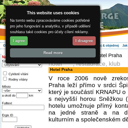
This website uses cookies
Na tomto webu zpracováváme cookies potřebné
pro jeho fungování a analytiku, v případě udělení
souhlasu také cookies pro účely cílení reklamy.
I agree
I disagree
O regionu
Aktivně
Relax
Vaše dovolená
Ubytování
Hledej & objednej
Jak
Read more
ergis.cz
>
Aktivně
> Hotel Praha
Najděte si:
Kategorie
hotel ****, restaurace, klub
Hotel Praha
Cyklisté vítáni
V roce 2006 nově zrekos
Rodiny vítány
Praha leží přímo v srdci Šp
Město
který je součástí KRNAPU o
a okolí do
km
s nejvyšší horou Sněžkou 
Fulltext
hotelu umožnuje přímý kont
na jedné straně a na d
Ergis ID
kulturním a společenském d