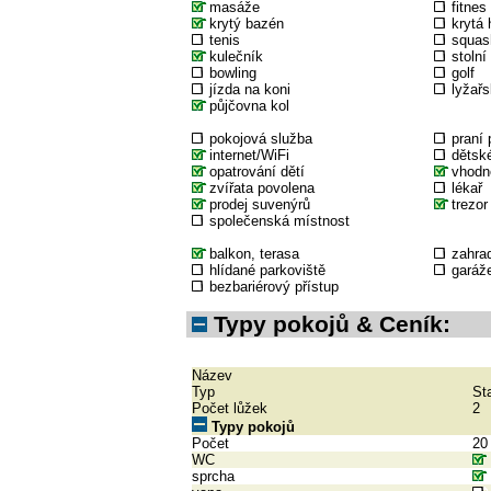
masáže
fitnes
krytý bazén
krytá 
tenis
squas
kulečník
stolní
bowling
golf
jízda na koni
lyžařs
půjčovna kol
pokojová služba
praní 
internet/WiFi
dětské
opatrování dětí
vhodné
zvířata povolena
lékař
prodej suvenýrů
trezor
společenská místnost
balkon, terasa
zahra
hlídané parkoviště
garáž
bezbariérový přístup
Typy pokojů & Ceník:
Název
Typ
St
Počet lůžek
2
Typy pokojů
Počet
20
WC
sprcha