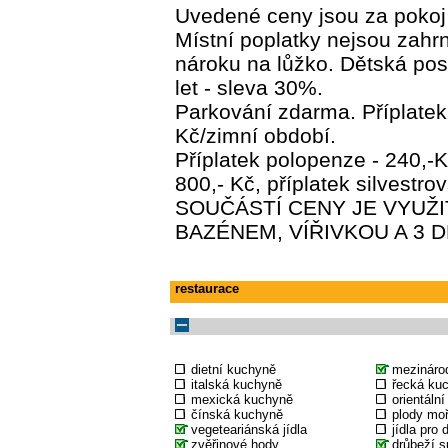
Uvedené ceny jsou za pokoj 
Místní poplatky nejsou zahrn
nároku na lůžko. Dětská pos
let - sleva 30%.
Parkování zdarma. Příplatek 
Kč/zimní období.
Příplatek polopenze - 240,-
800,- Kč, příplatek silvestro
SOUČÁSTÍ CENY JE VYUŽI
BAZÉNEM, VÍŘIVKOU A 3 
restaurace
dietní kuchyně
mezináro
italská kuchyně
řecká ku
mexická kuchyně
orientáln
čínská kuchyně
plody mo
vegeteariánská jídla
jídla pro 
zvěřinové hody
drůbeží s