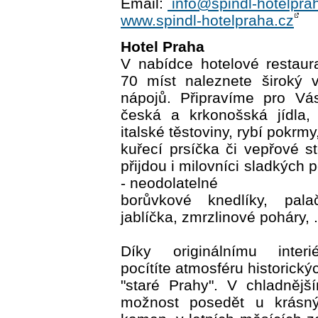
Email:
info@spindl-hotelpra
www.spindl-hotelpraha.cz
Hotel Praha
V nabídce hotelové restaur
70 míst naleznete široký 
nápojů. Připravíme pro Vás
česká a krkonošská jídla,
italské těstoviny, rybí pokrmy
kuřecí prsíčka či vepřové s
přijdou i milovníci sladkých
- neodolatelné
borůvkové knedlíky, pal
jablíčka, zmrzlinové poháry, .
Díky originálnímu interi
pocítíte atmosféru historick
"staré Prahy". V chladněj
možnost posedět u krásnýc