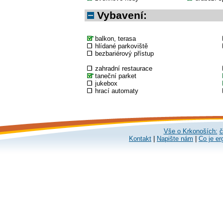
Vybavení:
balkon, terasa
hlídané parkoviště
bezbariérový přístup
zahradní restaurace
taneční parket
jukebox
hrací automaty
Vše o Krkonoších:
č
Kontakt
|
Napište nám
|
Co je er