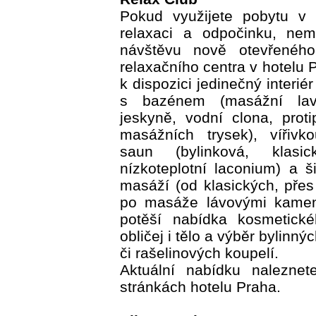
Pokud využijete pobytu v 
relaxaci a odpočinku, nem
návštěvu nově otevřenéh
relaxačního centra v hotelu 
k dispozici jedinečný interié
s bazénem (masážní lavi
jeskyně, vodní clona, prot
masážních trysek), vířivk
saun (bylinková, klasi
nízkoteplotní laconium) a 
masáží (od klasických, přes
po masáže lávovými kamen
potěší nabídka kosmetické
obličej i tělo a výběr bylinný
či rašelinových koupelí.
Aktuální nabídku nalezne
stránkách hotelu Praha.