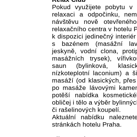
Pokud využijete pobytu v 
relaxaci a odpočinku, nem
návštěvu nově otevřenéh
relaxačního centra v hotelu 
k dispozici jedinečný interié
s bazénem (masážní lavi
jeskyně, vodní clona, prot
masážních trysek), vířivk
saun (bylinková, klasi
nízkoteplotní laconium) a 
masáží (od klasických, přes
po masáže lávovými kamen
potěší nabídka kosmetické
obličej i tělo a výběr bylinný
či rašelinových koupelí.
Aktuální nabídku nalezne
stránkách hotelu Praha.