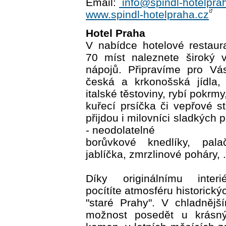
Email:
info@spindl-hotelpra
www.spindl-hotelpraha.cz
Hotel Praha
V nabídce hotelové restaur
70 míst naleznete široký 
nápojů. Připravíme pro Vás
česká a krkonošská jídla,
italské těstoviny, rybí pokrmy
kuřecí prsíčka či vepřové s
přijdou i milovníci sladkých
- neodolatelné
borůvkové knedlíky, pal
jablíčka, zmrzlinové poháry, .
Díky originálnímu interi
pocítíte atmosféru historick
"staré Prahy". V chladněj
možnost posedět u krásnýc