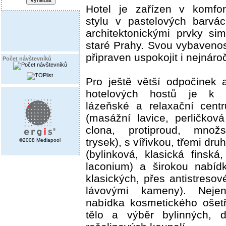
Hotel je zařízen v komfo
stylu v pastelových barvá
architektonickými prvky simu
staré Prahy. Svou vybavenos
připraven uspokojit i nejnároč
Počet návštevníků
Pro ještě větší odpočinek 
hotelových hostů je k d
lázeňské a relaxační cen
(masážní lavice, perličkov
clona, protiproud, množ
trysek), s vířivkou, třemi dru
©2008 Mediapool
(bylinková, klasická finská,
laconium) a širokou nabíd
klasických, přes antistres
lávovými kameny). Neje
nabídka kosmetického ošetř
tělo a výběr bylinných, d