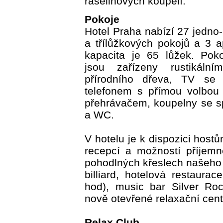
rašelinových koupelí.
Pokoje
Hotel Praha nabízí 27 jedno
a třílůžkových pokojů a 3 
kapacita je 65 lůžek. Pok
jsou zařízeny rustikáln
přírodního dřeva, TV se
telefonem s přímou volbou
přehrávačem, koupelny se s
a WC.
V hotelu je k dispozici host
recepcí a možností příjem
pohodlných křeslech našeho 
billiard, hotelová restaurac
hod), music bar Silver Roc
nově otevřené relaxační cen
Relax Club