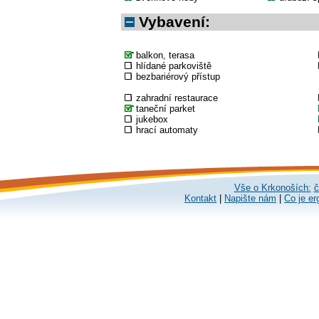
Vybavení:
balkon, terasa
hlídané parkoviště
bezbariérový přístup
zahradní restaurace
taneční parket
jukebox
hrací automaty
Vše o Krkonoších:
č
Kontakt
|
Napište nám
|
Co je er