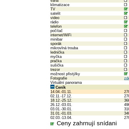
vana
klimatizace
TV
satelit
video
rádio
telefon
počítač
internet/WiFi
minibar
sporák
mikrovlná trouba
lednička
myčka
pračka
sušička
trezor
možnost přistýlky
Fotografie
zd
Virtuální panorama
Ceník
14.04.-01.11.
27
02.11.-17.12.
27
18.12.-25.12.
36
26.12.-03.01.
49
03.01.-30.01.
31
31.01.-01.03.
34
02.03.-13.04.
27
Ceny zahrnují snídani