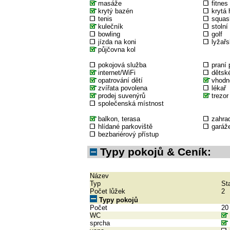
masáže
fitnes
krytý bazén
krytá 
tenis
squas
kulečník
stolní
bowling
golf
jízda na koni
lyžařs
půjčovna kol
pokojová služba
praní 
internet/WiFi
dětské
opatrování dětí
vhodné
zvířata povolena
lékař
prodej suvenýrů
trezor
společenská místnost
balkon, terasa
zahra
hlídané parkoviště
garáž
bezbariérový přístup
Typy pokojů & Ceník:
Název
Typ
St
Počet lůžek
2
Typy pokojů
Počet
20
WC
sprcha