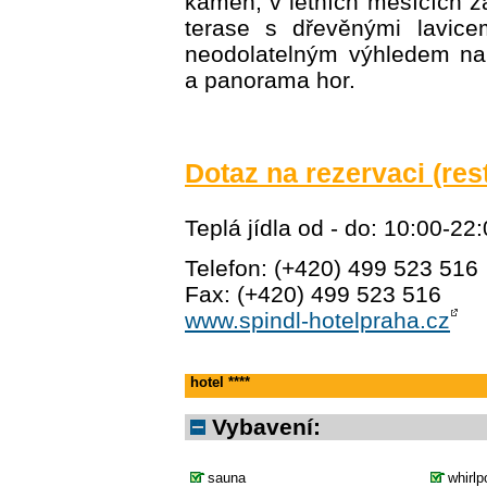
kamen, v letních měsících 
terase s dřevěnými lavice
neodolatelným výhledem na
a panorama hor.
Dotaz na rezervaci (res
Teplá jídla od - do: 10:00-22
Telefon: (+420) 499 523 516
Fax: (+420) 499 523 516
www.spindl-hotelpraha.cz
hotel ****
Vybavení:
sauna
whirlp