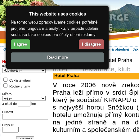
This website uses cookies
Na tomto webu zpracováváme cookies potřebné
pro jeho fungování a analytiku, v případě udělení
souhlasu také cookies pro účely cílení reklamy.
I agree
I disagree
O regionu
Aktivně
Relax
Vaše dovolená
Ubytování
Hledej & objednej
Jak
Read more
ergis.cz
>
Aktivně
> Hotel Praha
Najděte si:
Kategorie
hotel ****, restaurace, klub
Hotel Praha
Cyklisté vítáni
V roce 2006 nově zrekos
Rodiny vítány
Praha leží přímo v srdci Šp
Město
který je součástí KRNAPU o
a okolí do
km
s nejvyšší horou Sněžkou 
Fulltext
hotelu umožnuje přímý kont
na jedné straně a na d
Ergis ID
kulturním a společenském d