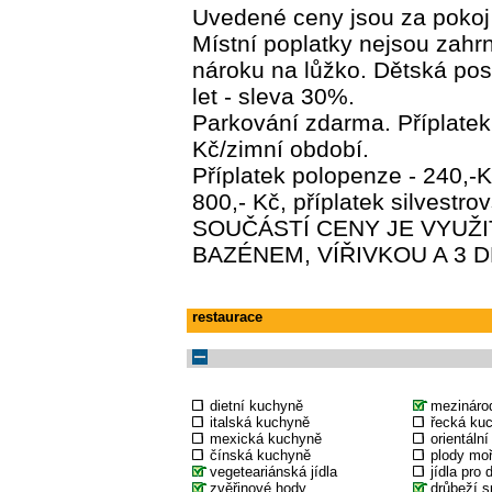
Uvedené ceny jsou za pokoj 
Místní poplatky nejsou zahrn
nároku na lůžko. Dětská pos
let - sleva 30%.
Parkování zdarma. Příplatek 
Kč/zimní období.
Příplatek polopenze - 240,-
800,- Kč, příplatek silvestro
SOUČÁSTÍ CENY JE VYUŽI
BAZÉNEM, VÍŘIVKOU A 3 
restaurace
dietní kuchyně
mezináro
italská kuchyně
řecká ku
mexická kuchyně
orientáln
čínská kuchyně
plody mo
vegeteariánská jídla
jídla pro 
zvěřinové hody
drůbeží s