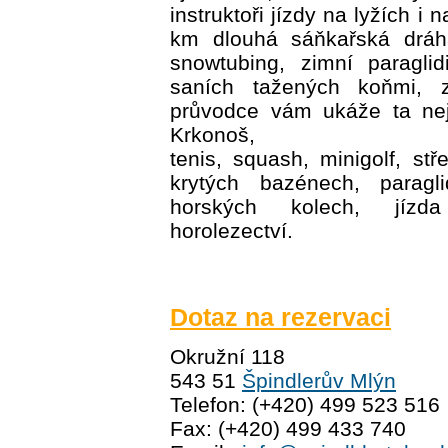
instruktoři jízdy na lyžích i
km dlouhá sáňkařská dráha
snowtubing, zimní paragli
saních tažených koňmi, 
průvodce vám ukáže ta nej
Krkonoš,
tenis, squash, minigolf, stř
krytých bazénech, paragli
horských kolech, jízd
horolezectví.
Dotaz na rezervaci
Okružní 118
543 51
Špindlerův Mlýn
Telefon: (+420) 499 523 516
Fax: (+420) 499 433 740