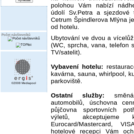
polohou Vám nabízí nádh
údolí Sv.Petra a sjezdové 
Cetrum Špindlerova Mlýna j
od hotelu.
Počet návštevníků
Ubytování ve dvou a vícelů
(WC, sprcha, vana, telefon 
TV/satelit).
Vybavení hotelu:
restaurac
kavárna, sauna, whirlpool, k
parkoviště.
©2008 Mediapool
Ostatní služby:
směnárn
automobilů, úschovna cen
půjčovna sportovních potř
výletů, akceptujeme k
Eurocard/Mastercard, VI
hotelové recepci Vám och