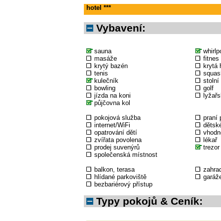
hotel ***
Vybavení:
sauna
whirlp
masáže
fitnes
krytý bazén
krytá 
tenis
squas
kulečník
stolní
bowling
golf
jízda na koni
lyžařs
půjčovna kol
pokojová služba
praní 
internet/WiFi
dětské
opatrování dětí
vhodné
zvířata povolena
lékař
prodej suvenýrů
trezor
společenská místnost
balkon, terasa
zahra
hlídané parkoviště
garáž
bezbariérový přístup
Typy pokojů & Ceník: