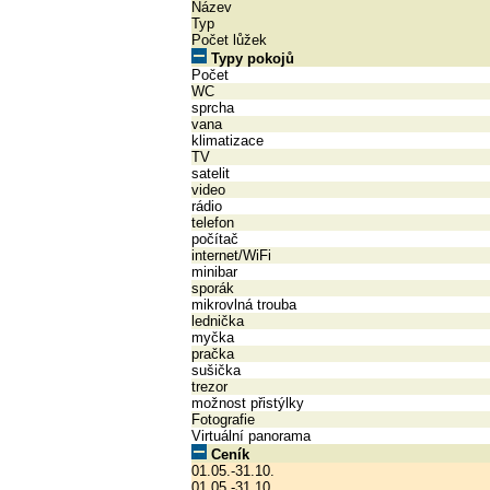
Název
Typ
Počet lůžek
Typy pokojů
Počet
WC
sprcha
vana
klimatizace
TV
satelit
video
rádio
telefon
počítač
internet/WiFi
minibar
sporák
mikrovlná trouba
lednička
myčka
pračka
sušička
trezor
možnost přistýlky
Fotografie
Virtuální panorama
Ceník
01.05.-31.10.
01.05.-31.10.