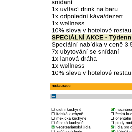
snídaní
1x uvítací drink na baru
1x odpolední káva/dezert
1x wellness
10% sleva v hotelové restau
SPECIÁLNÍ AKCE - Týdenn
Speciální nabídka v ceně 3.
7x ubytování se snídaní
1x lanová dráha
1x wellness
10% sleva v hotelové restau
restaurace
dietní kuchyně
mezináro
italská kuchyně
řecká ku
mexická kuchyně
orientáln
čínská kuchyně
plody mo
vegeteariánská jídla
jídla pro 
zvěřinové hody
drůbeží s