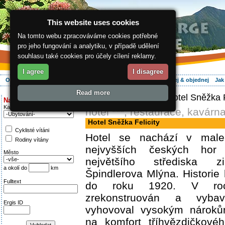
This website uses cookies
Na tomto webu zpracováváme cookies potřebné
pro jeho fungování a analytiku, v případě udělení
souhlasu také cookies pro účely cílení reklamy.
I agree
I disagree
O regionu
Aktivně
Relax
Vaše dovolená
Ubytování
Hledej & objednej
Jak
Read more
ergis.cz
>
Aktivně
> Hotel Sněžka F
Najděte si:
Kategorie
hotel ***, restaurace, kavárn
Hotel Sněžka Felicity
Cyklisté vítáni
Hotel se nachází v male
Rodiny vítány
nejvyšších českých ho
Město
největšího střediska z
a okolí do
km
Špindlerova Mlýna. Historie 
Fulltext
do roku 1920. V ro
zrekonstruován a vyba
Ergis ID
vyhovoval vysokým nároků
na komfort tříhvězdičkové