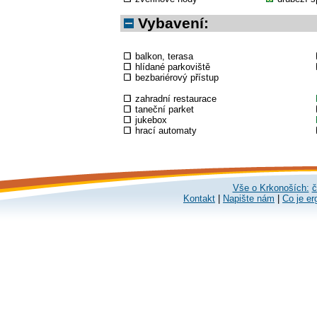
Vybavení:
balkon, terasa
hlídané parkoviště
bezbariérový přístup
zahradní restaurace
taneční parket
jukebox
hrací automaty
Vše o Krkonoších:
č
Kontakt
|
Napište nám
|
Co je er