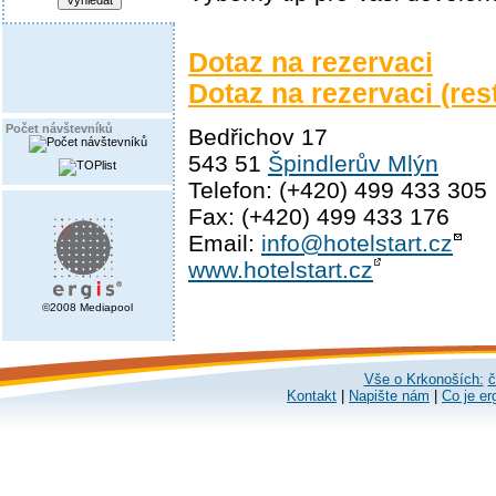
Dotaz na rezervaci
Dotaz na rezervaci (res
Počet návštevníků
Bedřichov 17
543 51
Špindlerův Mlýn
Telefon: (+420) 499 433 305
Fax: (+420) 499 433 176
Email:
info@hotelstart.cz
www.hotelstart.cz
©2008 Mediapool
Vše o Krkonoších:
č
Kontakt
|
Napište nám
|
Co je er