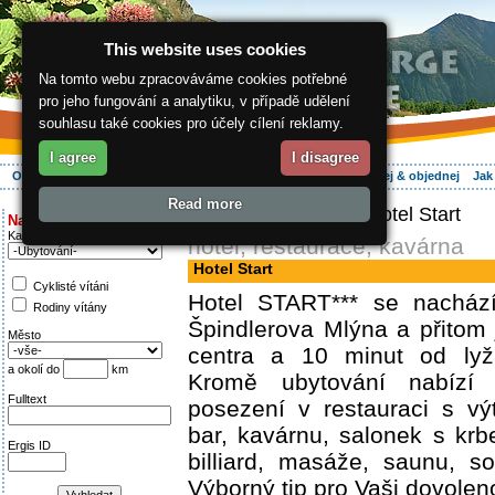
This website uses cookies
Na tomto webu zpracováváme cookies potřebné
pro jeho fungování a analytiku, v případě udělení
souhlasu také cookies pro účely cílení reklamy.
I agree
I disagree
O regionu
Aktivně
Relax
Vaše dovolená
Ubytování
Hledej & objednej
Jak
Read more
ergis.cz
>
Aktivně
> Hotel Start
Najděte si:
Kategorie
hotel, restaurace, kavárna
Hotel Start
Cyklisté vítáni
Hotel START*** se nachází
Rodiny vítány
Špindlerova Mlýna a přitom
Město
centra a 10 minut od lyža
a okolí do
km
Kromě ubytování nabízí 
Fulltext
posezení v restauraci s vý
bar, kavárnu, salonek s krbe
Ergis ID
billiard, masáže, saunu, so
Výborný tip pro Vaši dovolen