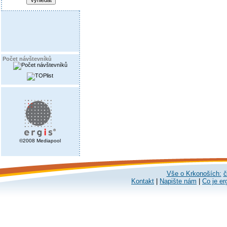
Počet návštevníků
©2008 Mediapool
Vše o Krkonoších:
č
Kontakt
|
Napište nám
|
Co je er