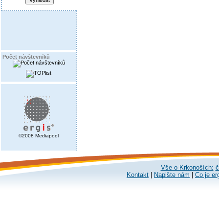
Počet návštevníků
©2008 Mediapool
Vše o Krkonoších:
č
Kontakt
|
Napište nám
|
Co je er