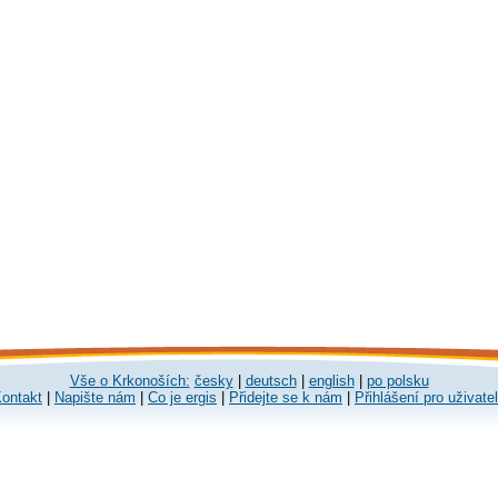
Vše o Krkonoších:
česky
|
deutsch
|
english
|
po polsku
ontakt
|
Napište nám
|
Co je ergis
|
Přidejte se k nám
|
Přihlášení pro uživate