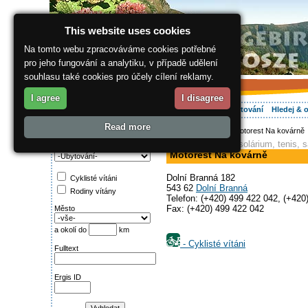
This website uses cookies
Na tomto webu zpracováváme cookies potřebné
pro jeho fungování a analytiku, v případě udělení
souhlasu také cookies pro účely cílení reklamy.
I agree
I disagree
O regionu
Aktivně
Relax
Vaše dovolená
Ubytování
Hledej & 
Read more
ergis.cz
>
Aktivně
> Motorest Na kovárně
Najděte si:
hotel, restaurace, solárium, tenis, 
Kategorie
Motorest Na kovárně
Dolní Branná 182
Cyklisté vítáni
543 62
Dolní Branná
Rodiny vítány
Telefon: (+420) 499 422 042, (+420
Fax: (+420) 499 422 042
Město
a okolí do
km
- Cyklisté vítáni
Fulltext
Ergis ID