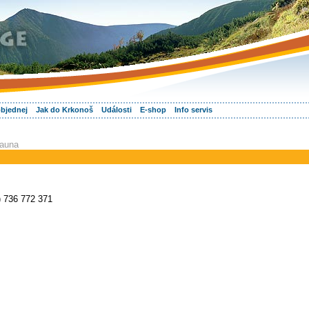
objednej
Jak do Krkonoš
Události
E-shop
Info servis
sauna
) 736 772 371